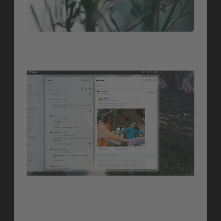
Engage
Engage
Quick Resolver 
(Beta)
Sieh auf einen Blick, was deine 