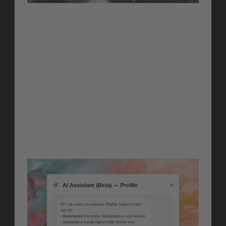
AI-Powered Section 
Analysis
Erhalte sofortige, datenbasierte 
Empfehlungen für jeden Bereich 
in Analyze, vollautomatisch. 
Öffne dein Dashboard, wende 
deine Filter an, klicke auf das KI-
Symbol und lass Facelift die 
Analyse für dich übernehmen.
Erfahre mehr