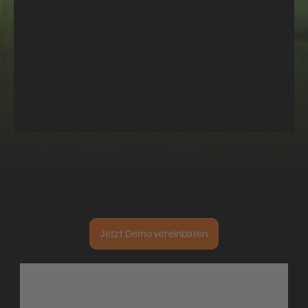
Jetzt Demo vereinbaren
L
e
s
s
e
f
f
o
r
t
.
M
o
r
e
i
m
p
a
c
t
.