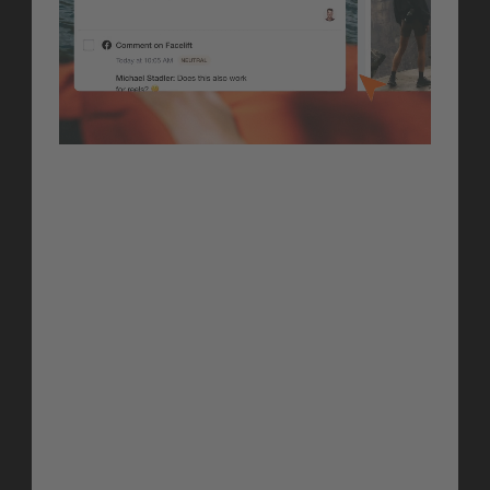
Engage
AI-Enhanced Filter 
Search (Beta)
Tippe einfach, wonach du suchst, kein 
Durchklicken durch Filtermenüs mehr. Die 
KI versteht deine Absicht und wendet die 
richtigen Filter sofort an, sodass du weniger 
Zeit mit Suchen und mehr Zeit mit Handeln 
verbringst.
Erfahre mehr