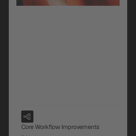
Orchestrate
Task Templates
Erstelle automatisch vordefinierte 
Aufgabenpakete in dem Moment, in dem 
neuer Content angelegt wird. Die richtigen 
Aufgaben, Verantwortlichen und Deadlines 
sind von Anfang an gesetzt, kein manuelles 
Setup, keine vergessenen Schritte.
Erfahre mehr
Core Workflow Improvements