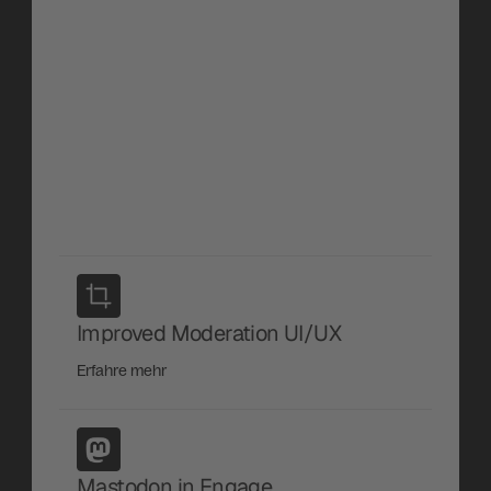
Verstehe deine Community auf einen Blick. 
Behalte Workload im Blick, verfolge die 
Stimmungslage und erstelle strukturierte 
Performance-Reports in Sekunden, alles 
ohne Engage zu verlassen.
Erfahre mehr
Improved Moderation UI/UX
Erfahre mehr
Mastodon in Engage