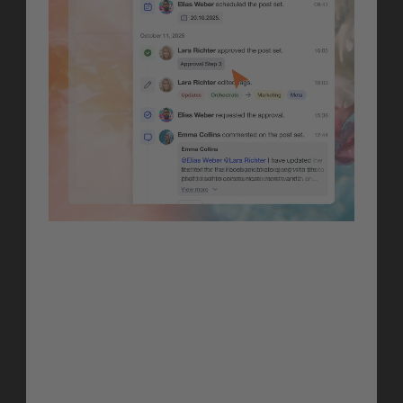
Orchestrate
Activity Log
Eine vollständige, revisionssichere Historie 
für jedes Post-Set, jeden Frame und jedes 
Content-Objekt. Sieh, wer was wann und 
warum geändert hat, damit dein Team 
immer das vollständige Bild hat, ohne 