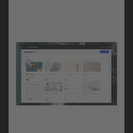
mit vollem strategischen Kontext 
und ohne doppelte Arbeit 
veröffentlichen kann.
Erfahre mehr
Orchestrate
Stories to Content, 
Powered by AI
Starte mit einer Idee oder 