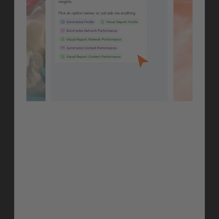
Analyze/FDS
Conversational AI for 
Your Dashboards
Stelle deinen Analytics-Dashboards Fragen 
in einfacher Sprache. Fordere 
Zusammenfassungen an, erkunde Trends 
oder erstelle visuelle Reports, deine Daten, 
zu deinen Bedingungen, ganz ohne 
manuelles Report-Building.