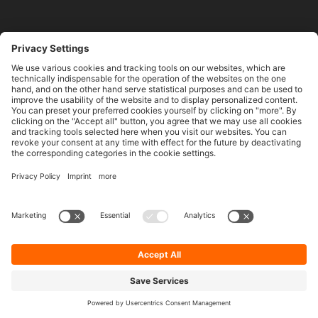
Composer, Powered By Facelift AI
Der neue Composer vereinfacht die Inhaltserstellung mit
markenkonformen, kanal­spezifischen Vorschlägen, die
auf deinen Prompt und deine Richtlinien zugeschnitten
sind, sodass jeder Beitrag authentisch und stimmig bleibt
→
Learn More
Engage
Neue Bulk‑Aktionen
Um den Engage‑Workflow im Alltag zu optimieren, gibt es
nun neue Mehrfachaktionen, die Teams helfen, schneller
und effizienter in großem Umfang zu arbeiten.