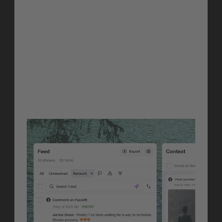
Aufmerksamkeit braucht. Quick 
Resolver scannt alle 
Kommentare eines Beitrags, 
kategorisiert sie, Kritisch, Positiv, 
Negativ, Neutral und liefert klare 
Empfehlungen dazu, was du wie 
beantworten solltest.
Erfahre mehr