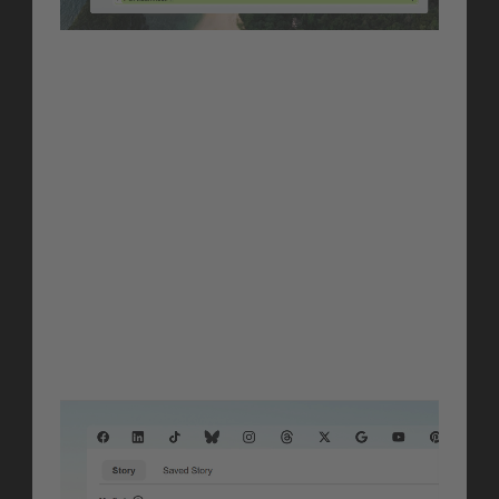
Orchestrate
Calendar Grouping 
View
Hör auf zu fragen „Was ist 
geplant?" und fang an zu fragen 
„Wie ist unser Plan strukturiert?" 
Eine dedizierte gruppierte 
Kalenderansicht gibt dir auf 
einen Blick ein klares Bild davon, 
wie Content über Kampagnen, 
Kanäle und Formate verteilt ist.
Erfahre mehr