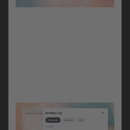
Orchestrate
One Unified 
Planning Experience
Kampagnen und Events sind jetzt Teil von 
Orchestrate und geben deinem Team 
einen einheitlichen Ort, um von der 
Strategie zur Umsetzung zu gelangen, 
ohne zwischen Modulen wechseln zu 
müssen.
Erfahre mehr