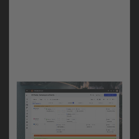
Storycard und lass KI daraus 
veröffentlichungsfertige Content-
Vorschläge erstellen, inklusive 
Kanal-Empfehlungen, 
Variationen und Timing. Die 
Grundlage für smartere, 
schnellere Content-Erstellung in 
großem Maßstab.
Erfahre mehr