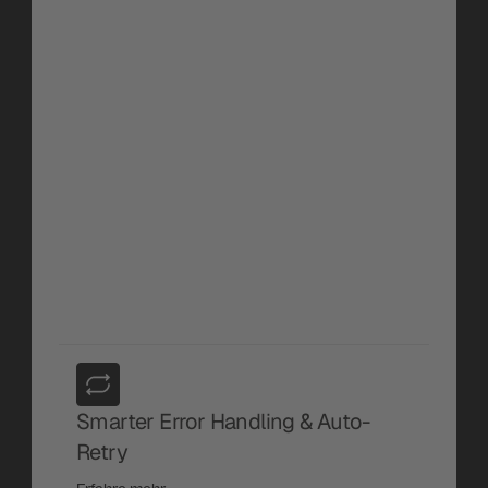
Reminders
Verpasse nie den richtigen 
Moment zum Posten. Amplify-
Nutzer*innen können jetzt 
individuelle Veröffentlichungs-
Erinnerungen pro Netzwerk 
setzen und erhalten eine Push-
Benachrichtigung, die sie direkt 
zum Template führt, bereit zum 
Veröffentlichen.
Erfahre mehr
Smarter Error Handling & Auto-
Retry