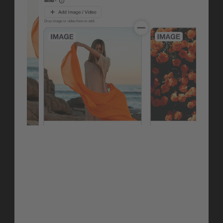
Orchestrate
Snapchat Publishing
Plane und veröffentliche Snapchat-
Content direkt aus Facelift heraus, 
gemeinsam mit all deinen anderen 
Kanälen. Snapchat Stories werden Teil 
deines regulären redaktionellen Workflows, 