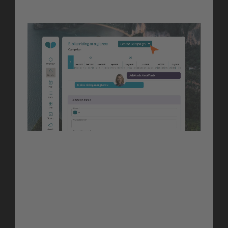
Orchestrate
Orchestrate
Facelift × Marmind 
Integration
Verbinde Kampagnenplanung 
mit Content-Umsetzung. 
Kampagnen, die in Marmind 
erstellt werden, fließen jetzt direkt 
in Facelift ein, sodass dein Team 